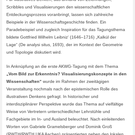
Scribbles und Visualisierungen den wissenschaftlichen
Entdeckungsprozess voranbringt, lassen sich zahlreiche
Beispiele in der Wissenschaftsgeschichte finden. Ein
Paradebeispiel und zugleich Inspiration für das Tagungsthema
bildete Gottfried Wilhelm Leibniz‘ (1646–1716) „Kalkül der
Lage“ (De analysi situs, 1693), der im Kontext der Geometrie
und Topologie diskutiert wird.
In Anknüpfung an die erste AKWG-Tagung mit dem Thema
„
Vom Bild zur Erkenntnis? Visualisierungskonzepte in den
Wissenschaften“
wurde im Rahmen der zweitägigen
Veranstaltung nochmals nach der epistemischen Rolle des
illustrativen Denkens gefragt. In historischer und
interdisziplinärer Perspektive wurde das Thema auf vielfältige
Weise von Vertretern unterschiedlicher Lehrstühle und
Fachgebiete im In- und Ausland beleuchtet. Nach einleitenden
Worten von Gabriele Gramelsberger und Dominik Groß
(RWTH/RWTH UKA Aachen) präsentierten neben den lokalen