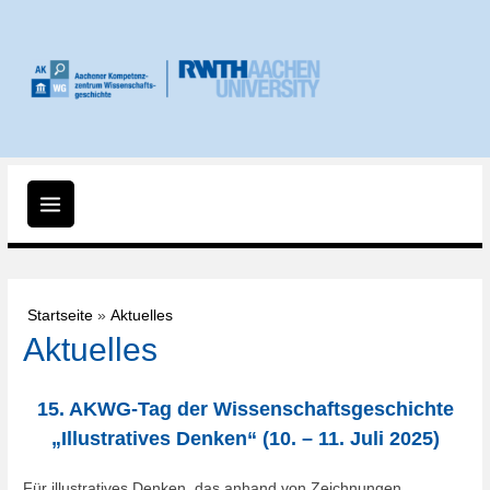
Zum
Inhalt
springen
Main
Menu
Startseite
Aktuelles
Aktuelles
15. AKWG-Tag der Wissenschaftsgeschichte
„Illustratives Denken“ (10. – 11. Juli 2025)
Für illustratives Denken, das anhand von Zeichnungen,