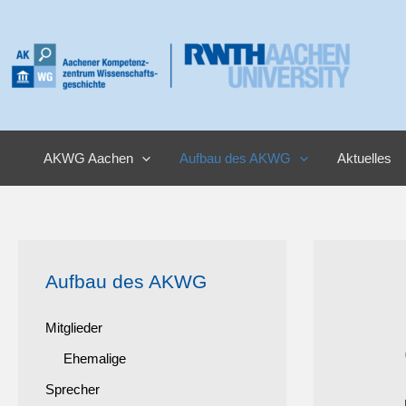
Zum
Inhalt
springen
AKWG Aachen
Aufbau des AKWG
Aktuelles
Aufbau des AKWG
Mitglieder
Ehemalige
Sprecher