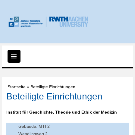
Zum
Inhalt
springen
Main
Menu
Startseite
Beteiligte Einrichtungen
Beteiligte Einrichtungen
Institut für Geschichte, Theorie und Ethik der Medizin
Gebäude: MTI 2
Wendlingweg 2